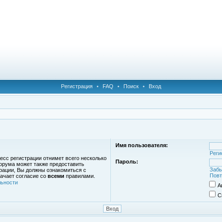
Регистрация
•
FAQ
•
Поиск
•
Вход
Имя пользователя:
Реги
есс регистрации отнимет всего несколько
Пароль:
орума может также предоставить
Забы
рации, Вы должны ознакомиться с
Повт
ачает согласие со
всеми
правилами.
ьности
А
С