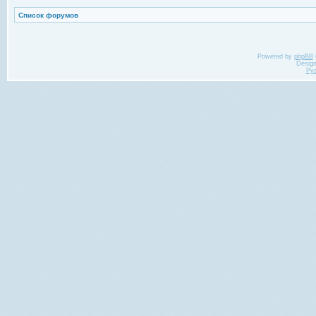
Список форумов
Powered by
phpBB
Desig
Ру