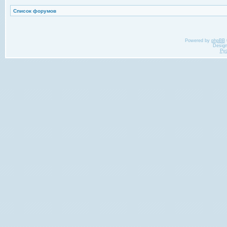
Список форумов
Powered by
phpBB
Desig
Ру