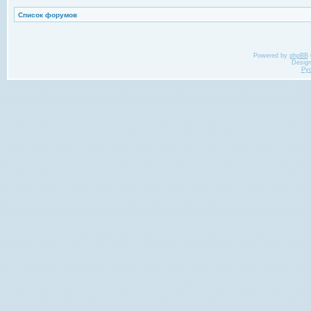
Список форумов
Powered by
phpBB
Desig
Ру