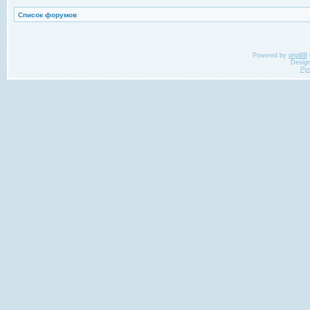
Список форумов
Powered by
phpBB
Desig
Ру