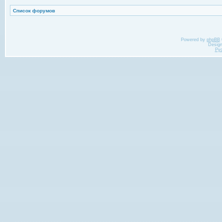
Список форумов
Powered by
phpBB
Desig
Ру