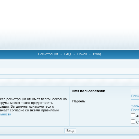
Регистрация
•
FAQ
•
Поиск
•
Вход
Имя пользователя:
Реги
есс регистрации отнимет всего несколько
Пароль:
орума может также предоставить
Забы
рации, Вы должны ознакомиться с
Повт
ачает согласие со
всеми
правилами.
ьности
А
С