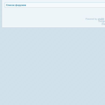
Список форумов
Powered by
phpBB
Desig
Ру