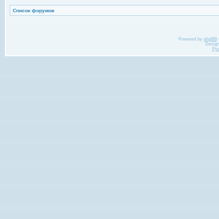
Список форумов
Powered by
phpBB
Desig
Ру