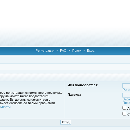
Регистрация
•
FAQ
•
Поиск
•
Вход
Имя пользователя:
Реги
есс регистрации отнимет всего несколько
Пароль:
орума может также предоставить
Забы
рации, Вы должны ознакомиться с
Повт
ачает согласие со
всеми
правилами.
ьности
А
С