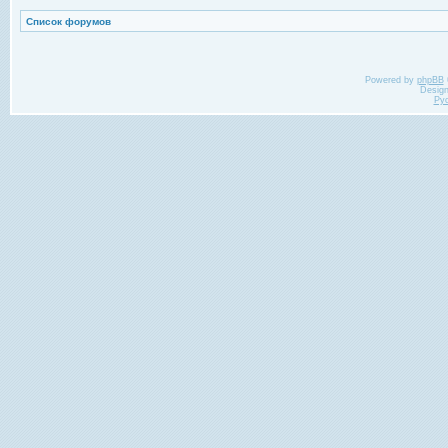
Список форумов
Powered by
phpBB
Desig
Ру