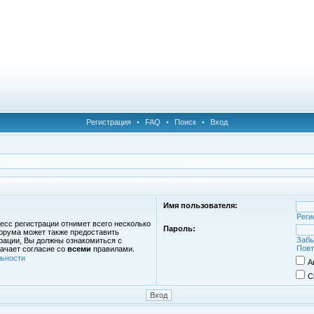
Регистрация
•
FAQ
•
Поиск
•
Вход
Имя пользователя:
Реги
есс регистрации отнимет всего несколько
Пароль:
орума может также предоставить
Забы
рации, Вы должны ознакомиться с
Повт
ачает согласие со
всеми
правилами.
ьности
А
С