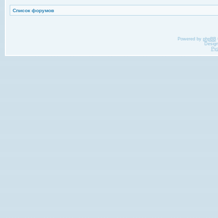
Список форумов
Powered by
phpBB
Desig
Ру