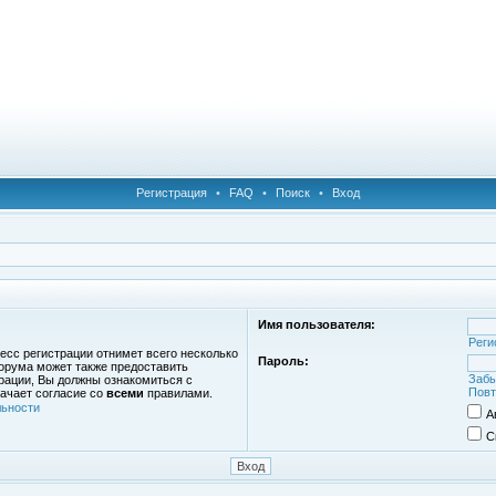
Регистрация
•
FAQ
•
Поиск
•
Вход
Имя пользователя:
Реги
есс регистрации отнимет всего несколько
Пароль:
орума может также предоставить
Забы
рации, Вы должны ознакомиться с
Повт
ачает согласие со
всеми
правилами.
ьности
А
С