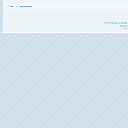
Список форумов
Powered by
phpBB
Desig
Ру