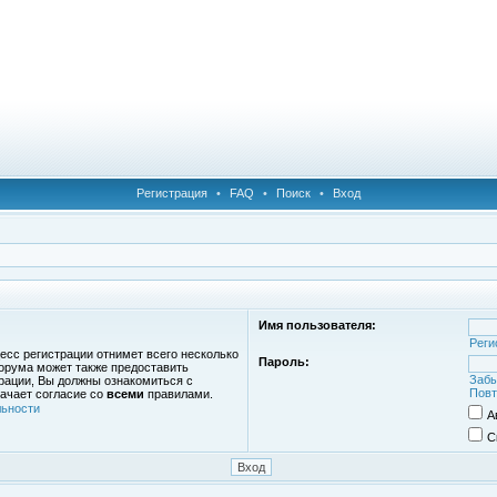
Регистрация
•
FAQ
•
Поиск
•
Вход
Имя пользователя:
Реги
есс регистрации отнимет всего несколько
Пароль:
орума может также предоставить
Забы
рации, Вы должны ознакомиться с
Повт
ачает согласие со
всеми
правилами.
ьности
А
С