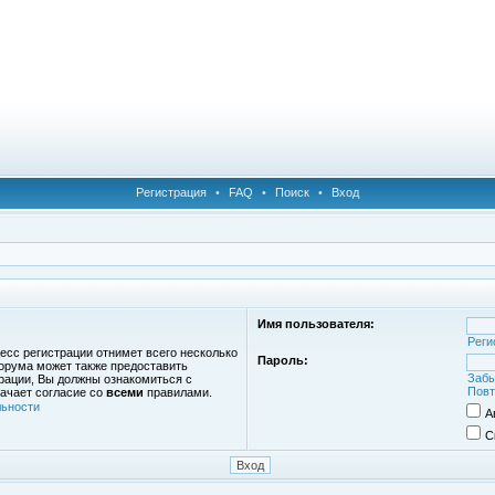
Регистрация
•
FAQ
•
Поиск
•
Вход
Имя пользователя:
Реги
есс регистрации отнимет всего несколько
Пароль:
орума может также предоставить
Забы
рации, Вы должны ознакомиться с
Повт
ачает согласие со
всеми
правилами.
ьности
А
С