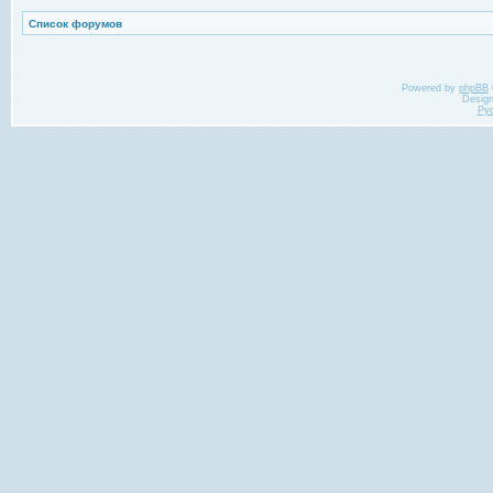
Список форумов
Powered by
phpBB
Desig
Ру