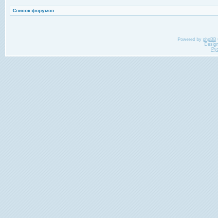
Список форумов
Powered by
phpBB
Desig
Ру