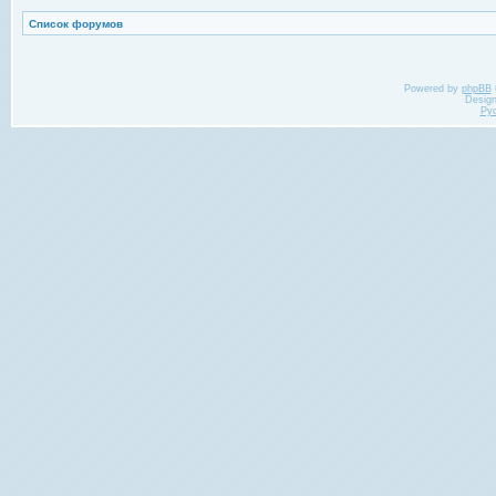
Список форумов
Powered by
phpBB
Desig
Ру