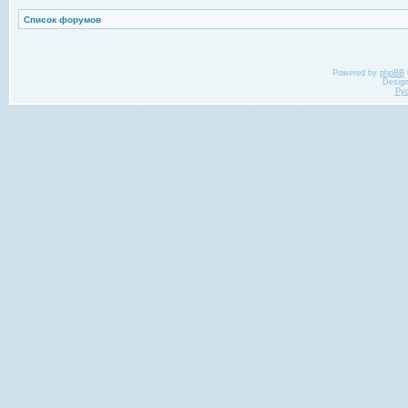
Список форумов
Powered by
phpBB
Desig
Ру