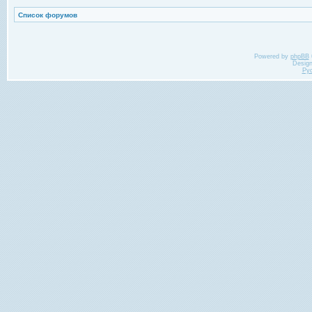
Список форумов
Powered by
phpBB
Desig
Ру