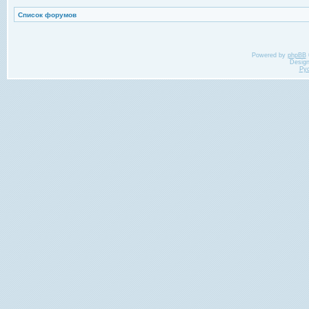
Список форумов
Powered by
phpBB
Desig
Ру