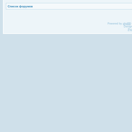
Список форумов
Powered by
phpBB
Desig
Ру