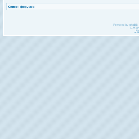
Список форумов
Powered by
phpBB
Desig
Ру