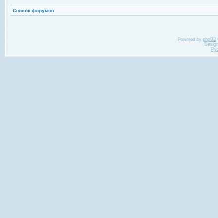
Список форумов
Powered by
phpBB
Desig
Ру