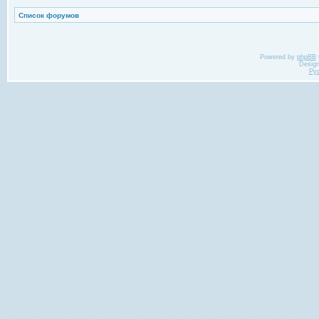
Список форумов
Powered by
phpBB
Desig
Ру