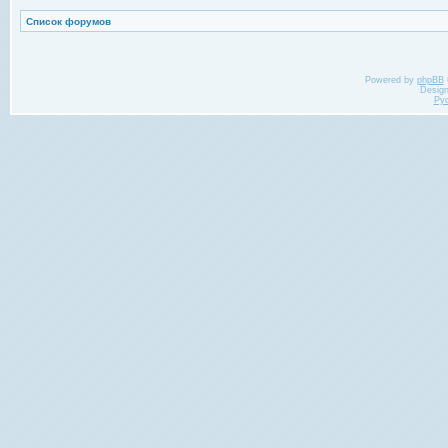
Список форумов
Powered by
phpBB
Desig
Ру