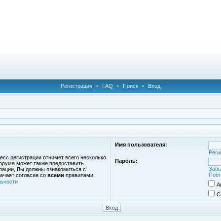
Регистрация
•
FAQ
•
Поиск
•
Вход
Имя пользователя:
Реги
есс регистрации отнимет всего несколько
Пароль:
орума может также предоставить
Забы
рации, Вы должны ознакомиться с
Повт
ачает согласие со
всеми
правилами.
ьности
А
С