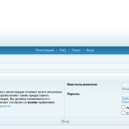
Регистрация
•
FAQ
•
Поиск
•
Вход
Имя пользователя:
Реги
есс регистрации отнимет всего несколько
Пароль:
орума может также предоставить
Забы
рации, Вы должны ознакомиться с
Повт
ачает согласие со
всеми
правилами.
ьности
А
С