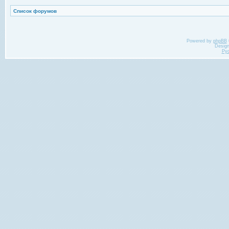
Список форумов
Powered by
phpBB
Desig
Ру