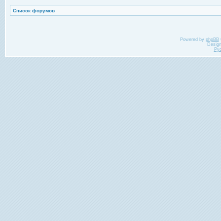
Список форумов
Powered by
phpBB
Desig
Ру