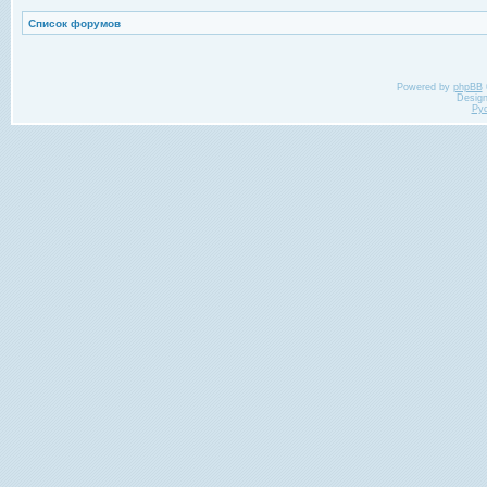
Список форумов
Powered by
phpBB
Desig
Ру