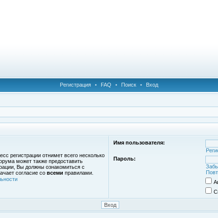
Регистрация
•
FAQ
•
Поиск
•
Вход
Имя пользователя:
Реги
есс регистрации отнимет всего несколько
Пароль:
орума может также предоставить
Забы
рации, Вы должны ознакомиться с
Повт
ачает согласие со
всеми
правилами.
ьности
А
С