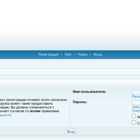
Регистрация
•
FAQ
•
Поиск
•
Вход
Имя пользователя:
Реги
есс регистрации отнимет всего несколько
Пароль:
орума может также предоставить
Забы
рации, Вы должны ознакомиться с
Повт
ачает согласие со
всеми
правилами.
ьности
А
С