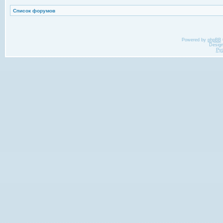
Список форумов
Powered by
phpBB
Desig
Ру