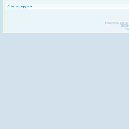
Список форумов
Powered by
phpBB
Desig
Ру