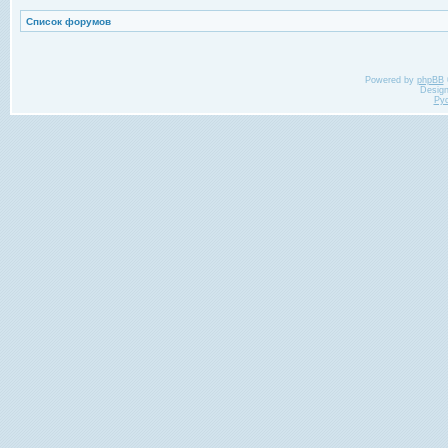
Список форумов
Powered by
phpBB
Desig
Ру