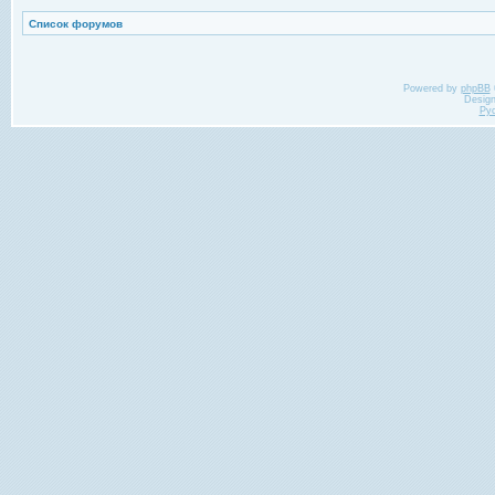
Список форумов
Powered by
phpBB
Desig
Ру