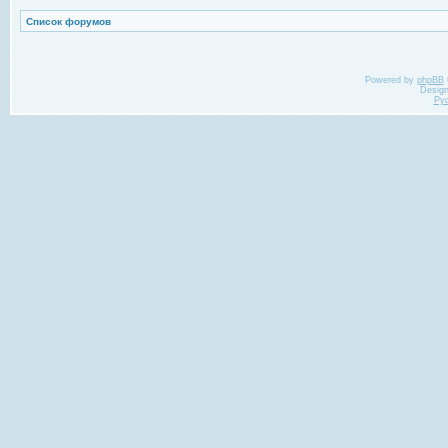
Список форумов
Powered by
phpBB
Desig
Ру