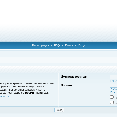
Регистрация
•
FAQ
•
Поиск
•
Вход
Имя пользователя:
Реги
есс регистрации отнимет всего несколько
Пароль:
орума может также предоставить
Забы
рации, Вы должны ознакомиться с
Повт
ачает согласие со
всеми
правилами.
ьности
А
С