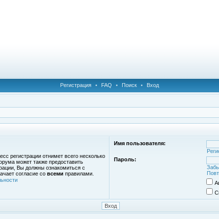
Регистрация
•
FAQ
•
Поиск
•
Вход
Имя пользователя:
Реги
есс регистрации отнимет всего несколько
Пароль:
орума может также предоставить
Забы
рации, Вы должны ознакомиться с
Повт
ачает согласие со
всеми
правилами.
ьности
А
С