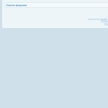
Список форумов
Powered by
phpBB
Desig
Ру