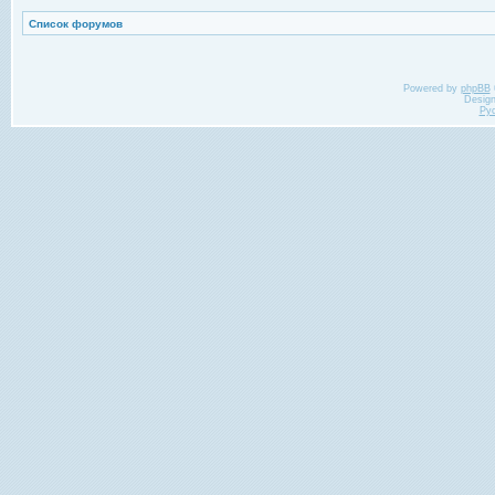
Список форумов
Powered by
phpBB
Desig
Ру