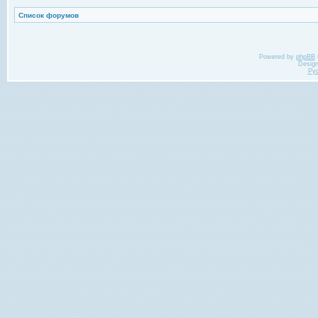
Список форумов
Powered by
phpBB
Desig
Ру