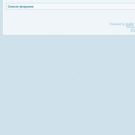
Список форумов
Powered by
phpBB
Desig
Ру