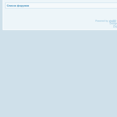
Список форумов
Powered by
phpBB
Desig
Ру