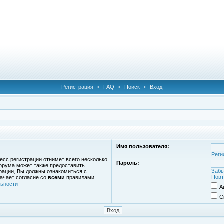
Регистрация
•
FAQ
•
Поиск
•
Вход
Имя пользователя:
Реги
есс регистрации отнимет всего несколько
Пароль:
орума может также предоставить
Забы
рации, Вы должны ознакомиться с
Повт
ачает согласие со
всеми
правилами.
ьности
А
С