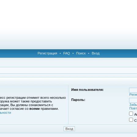
Регистрация
•
FAQ
•
Поиск
•
Вход
Имя пользователя:
Реги
есс регистрации отнимет всего несколько
Пароль:
орума может также предоставить
Забы
рации, Вы должны ознакомиться с
Повт
ачает согласие со
всеми
правилами.
ьности
А
С