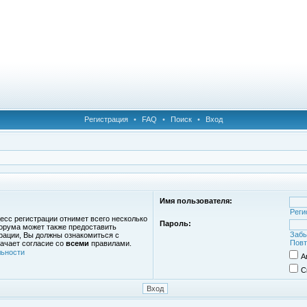
Регистрация
•
FAQ
•
Поиск
•
Вход
Имя пользователя:
Реги
есс регистрации отнимет всего несколько
Пароль:
орума может также предоставить
Забы
рации, Вы должны ознакомиться с
Повт
ачает согласие со
всеми
правилами.
ьности
А
С